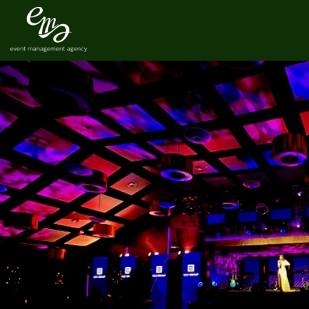
BANKIET CEZ POLSKA
6 lutego 2025
Aneta
By
Event zorganizowany we wrześniu 2024 r.Ilość osób: 300
KONFERENCJA AUTOPARTNER
25 kwietnia 2022
Aneta
By
Event zorganizowany w kwietniu 2022 r.Ilość osób: 170
UROCZYSTE OTWARCIE HALI PRODU
25 kwietnia 2019
Aneta
By
Event zorganizowany w kwietniu 2019 r. Ilość osób: 120 ZOB