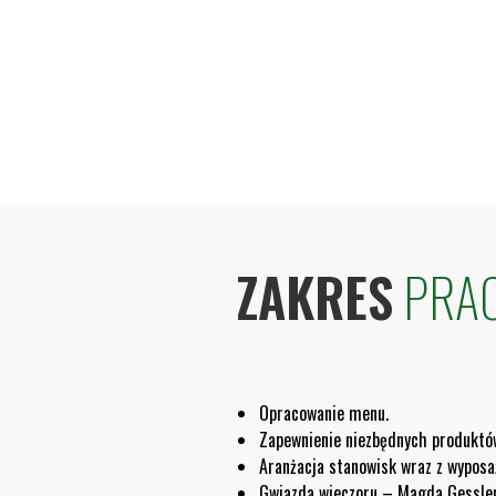
ZAKRES
PRA
Opracowanie menu.
Zapewnienie niezbędnych produktó
Aranżacja stanowisk wraz z wyposa
Gwiazda wieczoru – Magda Gessle