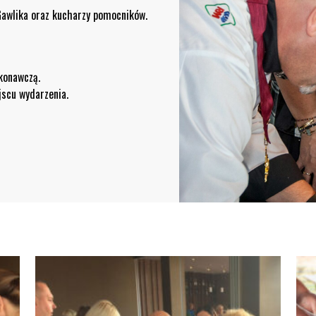
Gawlika oraz kucharzy pomocników.
konawczą.
jscu wydarzenia.