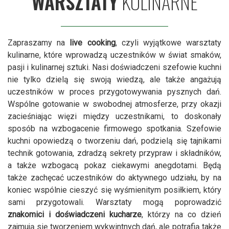
WARSZTATY
KULINARNE
Zapraszamy na
live cooking
, czyli wyjątkowe warsztaty
kulinarne, które wprowadzą uczestników w świat smaków,
pasji i kulinarnej sztuki. Nasi doświadczeni szefowie kuchni
nie tylko dzielą się swoją wiedzą, ale także angażują
uczestników w proces przygotowywania pysznych dań.
Wspólne gotowanie w swobodnej atmosferze, przy okazji
zacieśniając więzi między uczestnikami, to doskonały
sposób na wzbogacenie firmowego spotkania. Szefowie
kuchni opowiedzą o tworzeniu dań, podzielą się tajnikami
technik gotowania, zdradzą sekrety przypraw i składników,
a także wzbogacą pokaz ciekawymi anegdotami. Będą
także zachęcać uczestników do aktywnego udziału, by na
koniec wspólnie cieszyć się wyśmienitym posiłkiem, który
sami przygotowali. Warsztaty mogą poprowadzić
znakomici i doświadczeni kucharze
, którzy na co dzień
zajmują się tworzeniem wykwintnych dań, ale potrafią także